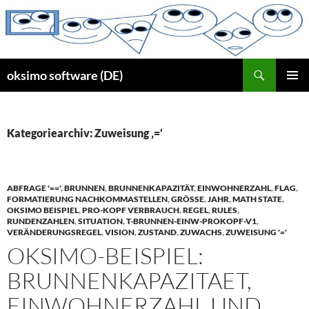
Zum
Inhalt
springen
Suchen
oksimo software (DE)
PRIMÄR
MENÜ
Kategoriearchiv: Zuweisung ‚=‘
ABFRAGE '=='
,
BRUNNEN
,
BRUNNENKAPAZITÄT
,
EINWOHNERZAHL
,
FLAG
,
FORMATIERUNG NACHKOMMASTELLEN
,
GRÖSSE
,
JAHR
,
MATH STATE
,
OKSIMO BEISPIEL
,
PRO-KOPF VERBRAUCH
,
REGEL
,
RULES
,
RUNDENZAHLEN
,
SITUATION
,
T-BRUNNEN-EINW-PROKOPF-V1
,
VERÄNDERUNGSREGEL
,
VISION
,
ZUSTAND
,
ZUWACHS
,
ZUWEISUNG '='
OKSIMO-BEISPIEL:
BRUNNENKAPAZITAET,
EINWOHNERZAHL UND