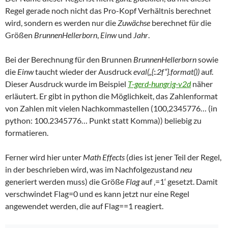
Regel gerade noch nicht das Pro-Kopf Verhältnis berechnet
wird, sondern es werden nur die
Zuwächse
berechnet für die
Größen
BrunnenHellerborn
,
Einw
und
Jahr
.
Bei der Berechnung für den Brunnen
BrunnenHellerborn
sowie
die
Einw
taucht wieder der Ausdruck
eval(„{:.2f“}.format())
auf.
Dieser Ausdruck wurde im Beispiel
T-gerd-hungrig-v2d
näher
erläutert. Er gibt in python die Möglichkeit, das Zahlenformat
von Zahlen mit vielen Nachkommastellen (100,2345776… (in
python: 100.2345776… Punkt statt Komma)) beliebig zu
formatieren.
Ferner wird hier unter
Math Effects
(dies ist jener Teil der Regel,
in der beschrieben wird, was im Nachfolgezustand
neu
generiert werden muss) die Größe
Flag
auf ‚=1‘ gesetzt. Damit
verschwindet Flag=0 und es kann jetzt nur eine Regel
angewendet werden, die auf Flag==1 reagiert.