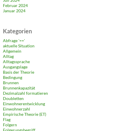
Juli 2024
Februar 2024
Januar 2024
Kategorien
Abfrage '=='
aktuelle Situation
Allgemein
Alltag
Alltagssprache
Ausgangslage
Basis der Theorie
Bedingung
Brunnen
Brunnenkapazität
Dezimalzahl formatieren
Doubletten
Einwohnerentwicklung
Einwohnerzahl
Empirische Theorie (ET)
Flag
Folgern
Folgerungsbegriff