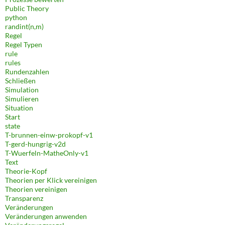
Public Theory
python
randint(n,m)
Regel
Regel Typen
rule
rules
Rundenzahlen
Schließen
Simulation
Simulieren
Situation
Start
state
T-brunnen-einw-prokopf-v1
T-gerd-hungrig-v2d
T-Wuerfeln-MatheOnly-v1
Text
Theorie-Kopf
Theorien per Klick vereinigen
Theorien vereinigen
Transparenz
Veränderungen
Veränderungen anwenden