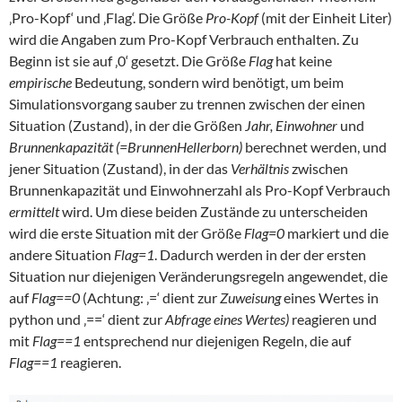
‚Pro-Kopf‘ und ‚Flag‘. Die Größe
Pro-Kopf
(mit der Einheit Liter)
wird die Angaben zum Pro-Kopf Verbrauch enthalten. Zu
Beginn ist sie auf ‚0‘ gesetzt. Die Größe
Flag
hat keine
empirische
Bedeutung, sondern wird benötigt, um beim
Simulationsvorgang sauber zu trennen zwischen der einen
Situation (Zustand), in der die Größen
Jahr, Einwohner
und
Brunnenkapazität (=BrunnenHellerborn)
berechnet werden, und
jener Situation (Zustand), in der das
Verhältnis
zwischen
Brunnenkapazität und Einwohnerzahl als Pro-Kopf Verbrauch
ermittelt
wird. Um diese beiden Zustände zu unterscheiden
wird die erste Situation mit der Größe
Flag=0
markiert und die
andere Situation
Flag=1
. Dadurch werden in der der ersten
Situation nur diejenigen Veränderungsregeln angewendet, die
auf
Flag==0
(Achtung: ‚=‘ dient zur
Zuweisung
eines Wertes in
python und ‚==‘ dient zur
Abfrage eines Wertes)
reagieren und
mit
Flag==1
entsprechend nur diejenigen Regeln, die auf
Flag==1
reagieren.