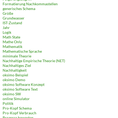
Formatierung Nachkommastellen
generisches Schema
Größe
Grundwasser
IST-Zustand
Jahr
Logik
Math State
Mathe Only
Mathematik
Mathematische Sprache
minimale Theorie
Nachhaltige Empirische Theorie (NET)
Nachhaltiges Ziel
Nachhaltigkeit
oksimo Beispiel
oksimo Demo
oksimo Software Konzept
oksimo Software Text
oksimo SW
online Simulator
Politik
Pro-Kopf Schema
Pro-Kopf Verbrauch
Prozesse bewerten