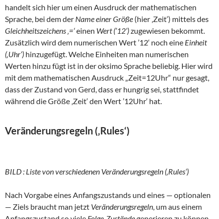
handelt sich hier um einen Ausdruck der mathematischen
Sprache, bei dem der
Name einer Größe
(hier ‚Zeit‘) mittels des
Gleichheitszeichens ‚=‘
einen
Wert (’12‘)
zugewiesen bekommt.
Zusätzlich wird dem numerischen Wert ’12‘ noch eine
Einheit
(‚Uhr‘)
hinzugefügt. Welche Einheiten man numerischen
Werten hinzu fügt ist in der oksimo Sprache beliebig. Hier wird
mit dem mathematischen Ausdruck „Zeit=12Uhr“ nur gesagt,
dass der Zustand von Gerd, dass er hungrig sei, stattfindet
während die Größe ‚Zeit‘ den Wert ’12Uhr‘ hat.
Veränderungsregeln (‚Rules‘)
BILD : Liste von verschiedenen Veränderungsregeln (‚Rules‘)
Nach Vorgabe eines Anfangszustands und eines — optionalen
— Ziels braucht man jetzt
Veränderungsregeln
, um aus einem
Anfangszustand so viele
Folge-Zustände
generieren zu können,