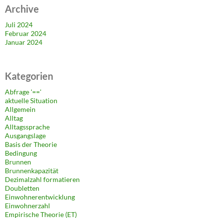
Archive
Juli 2024
Februar 2024
Januar 2024
Kategorien
Abfrage '=='
aktuelle Situation
Allgemein
Alltag
Alltagssprache
Ausgangslage
Basis der Theorie
Bedingung
Brunnen
Brunnenkapazität
Dezimalzahl formatieren
Doubletten
Einwohnerentwicklung
Einwohnerzahl
Empirische Theorie (ET)