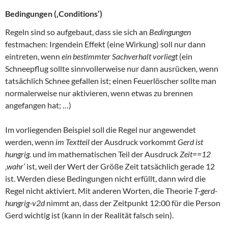
Bedingungen (‚Conditions‘)
Regeln sind so aufgebaut, dass sie sich an
Bedingungen
festmachen: Irgendein Effekt (eine Wirkung) soll nur dann
eintreten, wenn
ein bestimmter Sachverhalt vorliegt
(ein
Schneepflug sollte sinnvollerweise nur dann ausrücken, wenn
tatsächlich Schnee gefallen ist; einen Feuerlöscher sollte man
normalerweise nur aktivieren, wenn etwas zu brennen
angefangen hat; …)
Im vorliegenden Beispiel soll die Regel nur angewendet
werden, wenn
im Textteil
der Ausdruck vorkommt
Gerd ist
hungrig.
und im mathematischen Teil der Ausdruck
Zeit==12
‚
wahr‘
ist, weil der Wert der Größe Zeit tatsächlich gerade 12
ist. Werden diese Bedingungen nicht erfüllt, dann wird die
Regel nicht aktiviert. Mit anderen Worten, die Theorie
T-gerd-
hungrig-v2d
nimmt an, dass der Zeitpunkt 12:00 für die Person
Gerd wichtig ist (kann in der Realität falsch sein).