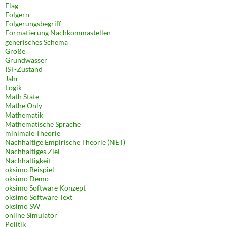
Flag
Folgern
Folgerungsbegriff
Formatierung Nachkommastellen
generisches Schema
Größe
Grundwasser
IST-Zustand
Jahr
Logik
Math State
Mathe Only
Mathematik
Mathematische Sprache
minimale Theorie
Nachhaltige Empirische Theorie (NET)
Nachhaltiges Ziel
Nachhaltigkeit
oksimo Beispiel
oksimo Demo
oksimo Software Konzept
oksimo Software Text
oksimo SW
online Simulator
Politik