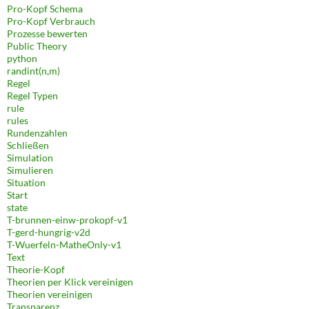
Pro-Kopf Schema
Pro-Kopf Verbrauch
Prozesse bewerten
Public Theory
python
randint(n,m)
Regel
Regel Typen
rule
rules
Rundenzahlen
Schließen
Simulation
Simulieren
Situation
Start
state
T-brunnen-einw-prokopf-v1
T-gerd-hungrig-v2d
T-Wuerfeln-MatheOnly-v1
Text
Theorie-Kopf
Theorien per Klick vereinigen
Theorien vereinigen
Transparenz