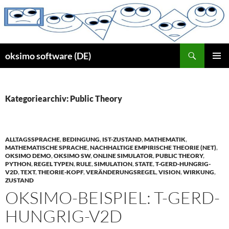
Zum
Inhalt
springen
Suchen
oksimo software (DE)
PRIMÄR
MENÜ
Kategoriearchiv: Public Theory
ALLTAGSSPRACHE
,
BEDINGUNG
,
IST-ZUSTAND
,
MATHEMATIK
,
MATHEMATISCHE SPRACHE
,
NACHHALTIGE EMPIRISCHE THEORIE (NET)
,
OKSIMO DEMO
,
OKSIMO SW
,
ONLINE SIMULATOR
,
PUBLIC THEORY
,
PYTHON
,
REGEL TYPEN
,
RULE
,
SIMULATION
,
STATE
,
T-GERD-HUNGRIG-
V2D
,
TEXT
,
THEORIE-KOPF
,
VERÄNDERUNGSREGEL
,
VISION
,
WIRKUNG
,
ZUSTAND
OKSIMO-BEISPIEL: T-GERD-
HUNGRIG-V2D