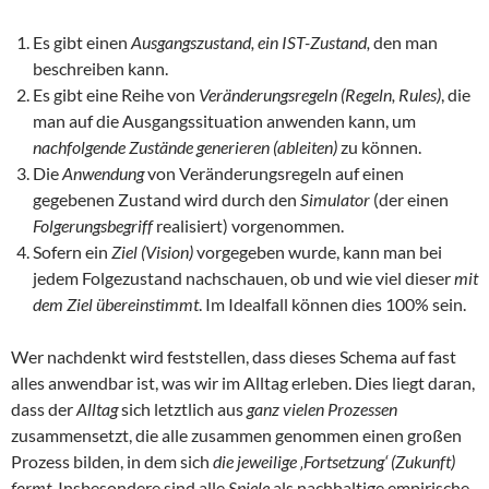
Es gibt einen
Ausgangszustand, ein IST-Zustand,
den man
beschreiben kann.
Es gibt eine Reihe von
Veränderungsregeln (Regeln, Rules)
, die
man auf die Ausgangssituation anwenden kann, um
nachfolgende Zustände
generieren (ableiten)
zu können.
Die
Anwendung
von Veränderungsregeln auf einen
gegebenen Zustand wird durch den
Simulator
(der einen
Folgerungsbegriff
realisiert) vorgenommen.
Sofern ein
Ziel (Vision)
vorgegeben wurde, kann man bei
jedem Folgezustand nachschauen, ob und wie viel dieser
mit
dem Ziel übereinstimmt
. Im Idealfall können dies 100% sein.
Wer nachdenkt wird feststellen, dass dieses Schema auf fast
alles anwendbar ist, was wir im Alltag erleben. Dies liegt daran,
dass der
Alltag
sich letztlich aus
ganz vielen Prozessen
zusammensetzt, die alle zusammen genommen einen großen
Prozess bilden, in dem sich
die jeweilige ‚Fortsetzung‘ (Zukunft)
formt
. Insbesondere sind alle
Spiele
als nachhaltige empirische