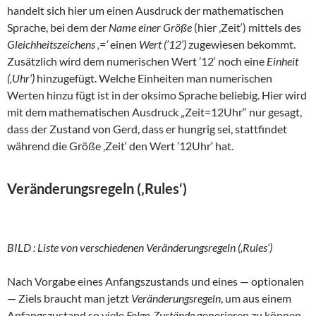
handelt sich hier um einen Ausdruck der mathematischen
Sprache, bei dem der
Name einer Größe
(hier ‚Zeit‘) mittels des
Gleichheitszeichens ‚=‘
einen
Wert (’12‘)
zugewiesen bekommt.
Zusätzlich wird dem numerischen Wert ’12‘ noch eine
Einheit
(‚Uhr‘)
hinzugefügt. Welche Einheiten man numerischen
Werten hinzu fügt ist in der oksimo Sprache beliebig. Hier wird
mit dem mathematischen Ausdruck „Zeit=12Uhr“ nur gesagt,
dass der Zustand von Gerd, dass er hungrig sei, stattfindet
während die Größe ‚Zeit‘ den Wert ’12Uhr‘ hat.
Veränderungsregeln (‚Rules‘)
BILD : Liste von verschiedenen Veränderungsregeln (‚Rules‘)
Nach Vorgabe eines Anfangszustands und eines — optionalen
— Ziels braucht man jetzt
Veränderungsregeln
, um aus einem
Anfangszustand so viele
Folge-Zustände
generieren zu können,