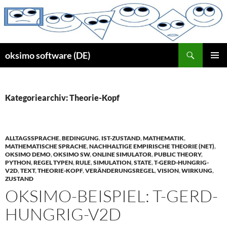
Zum
Inhalt
springen
Suchen
oksimo software (DE)
PRIMÄR
MENÜ
Kategoriearchiv: Theorie-Kopf
ALLTAGSSPRACHE
,
BEDINGUNG
,
IST-ZUSTAND
,
MATHEMATIK
,
MATHEMATISCHE SPRACHE
,
NACHHALTIGE EMPIRISCHE THEORIE (NET)
,
OKSIMO DEMO
,
OKSIMO SW
,
ONLINE SIMULATOR
,
PUBLIC THEORY
,
PYTHON
,
REGEL TYPEN
,
RULE
,
SIMULATION
,
STATE
,
T-GERD-HUNGRIG-
V2D
,
TEXT
,
THEORIE-KOPF
,
VERÄNDERUNGSREGEL
,
VISION
,
WIRKUNG
,
ZUSTAND
OKSIMO-BEISPIEL: T-GERD-
HUNGRIG-V2D