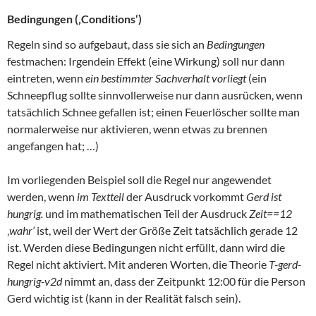
Bedingungen (‚Conditions‘)
Regeln sind so aufgebaut, dass sie sich an
Bedingungen
festmachen: Irgendein Effekt (eine Wirkung) soll nur dann
eintreten, wenn
ein bestimmter Sachverhalt vorliegt
(ein
Schneepflug sollte sinnvollerweise nur dann ausrücken, wenn
tatsächlich Schnee gefallen ist; einen Feuerlöscher sollte man
normalerweise nur aktivieren, wenn etwas zu brennen
angefangen hat; …)
Im vorliegenden Beispiel soll die Regel nur angewendet
werden, wenn
im Textteil
der Ausdruck vorkommt
Gerd ist
hungrig.
und im mathematischen Teil der Ausdruck
Zeit==12
‚
wahr‘
ist, weil der Wert der Größe Zeit tatsächlich gerade 12
ist. Werden diese Bedingungen nicht erfüllt, dann wird die
Regel nicht aktiviert. Mit anderen Worten, die Theorie
T-gerd-
hungrig-v2d
nimmt an, dass der Zeitpunkt 12:00 für die Person
Gerd wichtig ist (kann in der Realität falsch sein).