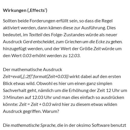
Wirkungen (‚Effects‘)
Sollten beide Forderungen erfüllt sein, so dass die Regel
aktiviert werden, dann kämen diese zur Ausführung. Dies
bedeutet, im
Textteil
des Folge-Zustandes würde als neuer
Ausdruck
Gerd entscheidet, zum Griechen um die Ecke zu gehen.
hinzugefügt werden, und der Wert der Größe
Zeit
würde um
den Wert
0.03
erhöht werden zu
12.03
.
Der mathematische Ausdruck
Zeit=eval(„{:.2f}“.format(Zeit+0.03))
wirkt dabei auf den ersten
Blick etwas wild. Obwohl es hier um einen ganz simplen
Sachverhalt geht, nämlich um die Erhöhung der Zeit 12 Uhr um
3 Minuten auf 12.03 Uhr und man dies einfach so ausdrücken
könnte:
Zeit = Zeit + 0.03
wird hier zu diesem etwas wilden
Ausdruck gegriffen. Warum?
Die
mathematische Sprache
, die in der oksimo Software benutzt