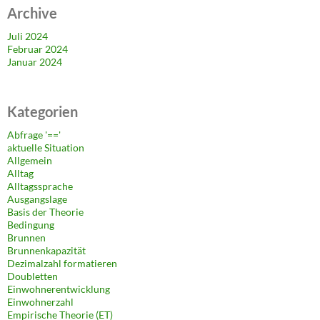
Archive
Juli 2024
Februar 2024
Januar 2024
Kategorien
Abfrage '=='
aktuelle Situation
Allgemein
Alltag
Alltagssprache
Ausgangslage
Basis der Theorie
Bedingung
Brunnen
Brunnenkapazität
Dezimalzahl formatieren
Doubletten
Einwohnerentwicklung
Einwohnerzahl
Empirische Theorie (ET)