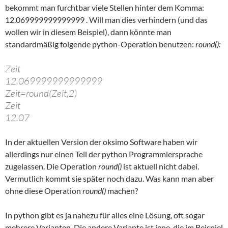
bekommt man furchtbar viele Stellen hinter dem Komma:
12.069999999999999 . Will man dies verhindern (und das
wollen wir in diesem Beispiel), dann könnte man
standardmäßig folgende python-Operation benutzen:
round():
Zeit
12.069999999999999
Zeit=round(Zeit,2)
Zeit
12.07
In der aktuellen Version der oksimo Software haben wir
allerdings nur einen Teil der python Programmiersprache
zugelassen. Die Operation
round()
ist aktuell nicht dabei.
Vermutlich kommt sie später noch dazu. Was kann man aber
ohne diese Operation
round()
machen?
In python gibt es ja nahezu für alles eine Lösung, oft sogar
mehrere Varianten. Die andere Variante ist jene, die im Beispiel