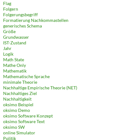
Flag
Folgern
Folgerungsbegriff
Formatierung Nachkommastellen
generisches Schema
Größe
Grundwasser
IST-Zustand
Jahr
Logik
Math State
Mathe Only
Mathematik
Mathematische Sprache
minimale Theorie
Nachhaltige Empirische Theorie (NET)
Nachhaltiges Ziel
Nachhaltigkeit
oksimo Beispiel
oksimo Demo
oksimo Software Konzept
oksimo Software Text
oksimo SW
online Simulator
Politik