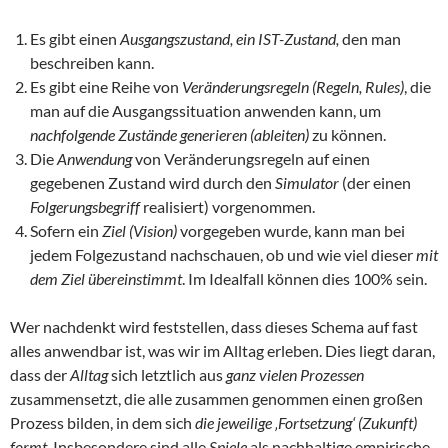
Es gibt einen
Ausgangszustand, ein IST-Zustand,
den man
beschreiben kann.
Es gibt eine Reihe von
Veränderungsregeln (Regeln, Rules)
, die
man auf die Ausgangssituation anwenden kann, um
nachfolgende Zustände
generieren (ableiten)
zu können.
Die
Anwendung
von Veränderungsregeln auf einen
gegebenen Zustand wird durch den
Simulator
(der einen
Folgerungsbegriff
realisiert) vorgenommen.
Sofern ein
Ziel (Vision)
vorgegeben wurde, kann man bei
jedem Folgezustand nachschauen, ob und wie viel dieser
mit
dem Ziel übereinstimmt
. Im Idealfall können dies 100% sein.
Wer nachdenkt wird feststellen, dass dieses Schema auf fast
alles anwendbar ist, was wir im Alltag erleben. Dies liegt daran,
dass der
Alltag
sich letztlich aus
ganz vielen Prozessen
zusammensetzt, die alle zusammen genommen einen großen
Prozess bilden, in dem sich
die jeweilige ‚Fortsetzung‘ (Zukunft)
formt
. Insbesondere sind alle
Spiele
als nachhaltige empirische