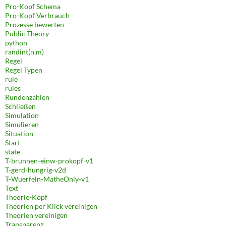
Pro-Kopf Schema
Pro-Kopf Verbrauch
Prozesse bewerten
Public Theory
python
randint(n,m)
Regel
Regel Typen
rule
rules
Rundenzahlen
Schließen
Simulation
Simulieren
Situation
Start
state
T-brunnen-einw-prokopf-v1
T-gerd-hungrig-v2d
T-Wuerfeln-MatheOnly-v1
Text
Theorie-Kopf
Theorien per Klick vereinigen
Theorien vereinigen
Transparenz