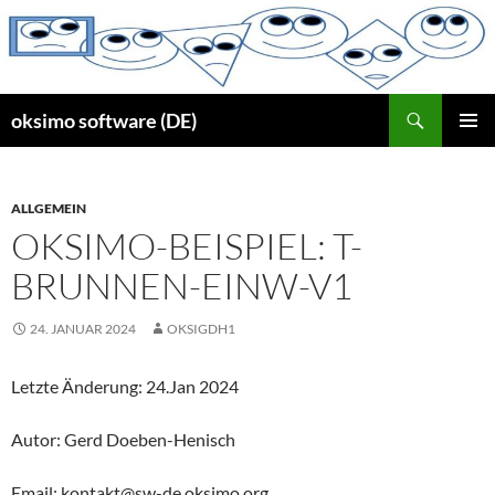
Zum
Inhalt
springen
Suchen
oksimo software (DE)
PRIMÄR
MENÜ
ALLGEMEIN
OKSIMO-BEISPIEL: T-
BRUNNEN-EINW-V1
24. JANUAR 2024
OKSIGDH1
Letzte Änderung: 24.Jan 2024
Autor: Gerd Doeben-Henisch
Email: kontakt@sw-de.oksimo.org