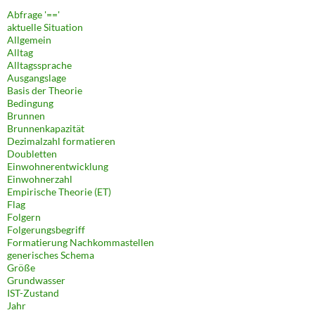
Abfrage '=='
aktuelle Situation
Allgemein
Alltag
Alltagssprache
Ausgangslage
Basis der Theorie
Bedingung
Brunnen
Brunnenkapazität
Dezimalzahl formatieren
Doubletten
Einwohnerentwicklung
Einwohnerzahl
Empirische Theorie (ET)
Flag
Folgern
Folgerungsbegriff
Formatierung Nachkommastellen
generisches Schema
Größe
Grundwasser
IST-Zustand
Jahr