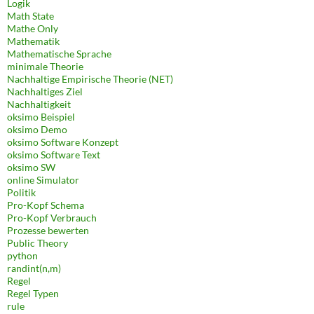
Logik
Math State
Mathe Only
Mathematik
Mathematische Sprache
minimale Theorie
Nachhaltige Empirische Theorie (NET)
Nachhaltiges Ziel
Nachhaltigkeit
oksimo Beispiel
oksimo Demo
oksimo Software Konzept
oksimo Software Text
oksimo SW
online Simulator
Politik
Pro-Kopf Schema
Pro-Kopf Verbrauch
Prozesse bewerten
Public Theory
python
randint(n,m)
Regel
Regel Typen
rule