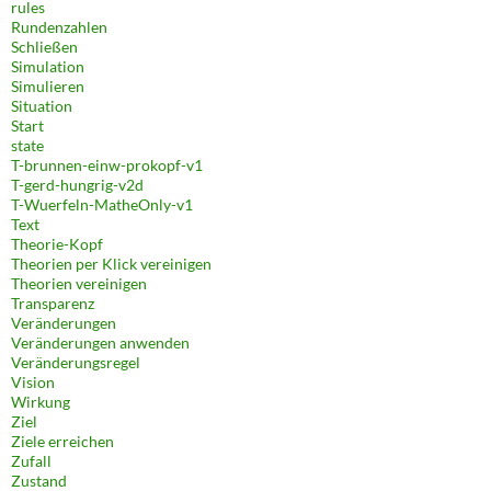
rules
Rundenzahlen
Schließen
Simulation
Simulieren
Situation
Start
state
T-brunnen-einw-prokopf-v1
T-gerd-hungrig-v2d
T-Wuerfeln-MatheOnly-v1
Text
Theorie-Kopf
Theorien per Klick vereinigen
Theorien vereinigen
Transparenz
Veränderungen
Veränderungen anwenden
Veränderungsregel
Vision
Wirkung
Ziel
Ziele erreichen
Zufall
Zustand