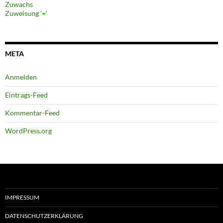
Zuwachs
Zuweisung '='
META
Anmelden
Eintrags-Feed
Kommentar-Feed
WordPress.org
IMPRESSUM
DATENSCHUTZERKLÄRUNG