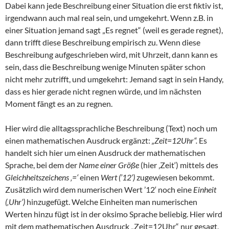
Dabei kann jede Beschreibung einer Situation die erst fiktiv ist,
irgendwann auch mal real sein, und umgekehrt. Wenn z.B. in
einer Situation jemand sagt „Es regnet“ (weil es gerade regnet),
dann trifft diese Beschreibung empirisch zu. Wenn diese
Beschreibung aufgeschrieben wird, mit Uhrzeit, dann kann es
sein, dass die Beschreibung wenige Minuten später schon
nicht mehr zutrifft, und umgekehrt: Jemand sagt in sein Handy,
dass es hier gerade nicht regnen würde, und im nächsten
Moment fängt es an zu regnen.
Hier wird die alltagssprachliche Beschreibung (Text) noch um
einen mathematischen Ausdruck ergänzt:
„Zeit=12Uhr“.
Es
handelt sich hier um einen Ausdruck der mathematischen
Sprache, bei dem der
Name einer Größe
(hier ‚Zeit‘) mittels des
Gleichheitszeichens ‚=‘
einen
Wert (’12‘)
zugewiesen bekommt.
Zusätzlich wird dem numerischen Wert ’12‘ noch eine
Einheit
(‚Uhr‘)
hinzugefügt. Welche Einheiten man numerischen
Werten hinzu fügt ist in der oksimo Sprache beliebig. Hier wird
mit dem mathematischen Ausdruck „Zeit=12Uhr“ nur gesagt,