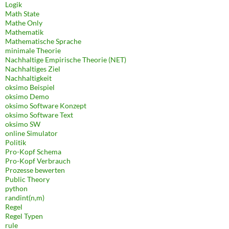
Logik
Math State
Mathe Only
Mathematik
Mathematische Sprache
minimale Theorie
Nachhaltige Empirische Theorie (NET)
Nachhaltiges Ziel
Nachhaltigkeit
oksimo Beispiel
oksimo Demo
oksimo Software Konzept
oksimo Software Text
oksimo SW
online Simulator
Politik
Pro-Kopf Schema
Pro-Kopf Verbrauch
Prozesse bewerten
Public Theory
python
randint(n,m)
Regel
Regel Typen
rule