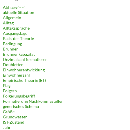
Abfrage '=='
aktuelle Situation
Allgemein
Alltag
Alltagssprache
Ausgangslage
Basis der Theorie
Bedingung
Brunnen
Brunnenkapazität
Dezimalzahl formatieren
Doubletten
Einwohnerentwicklung
Einwohnerzahl
Empirische Theorie (ET)
Flag
Folgern
Folgerungsbegriff
Formatierung Nachkommastellen
generisches Schema
Größe
Grundwasser
IST-Zustand
Jahr