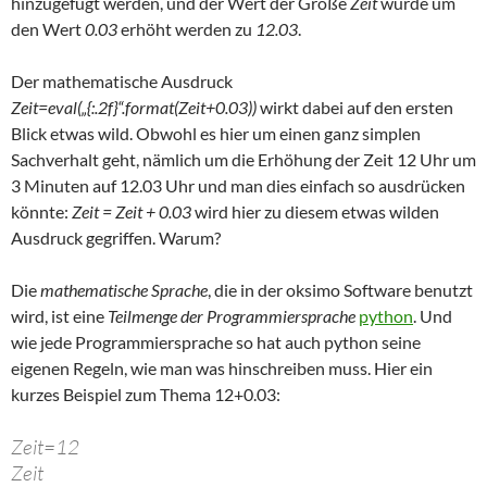
hinzugefügt werden, und der Wert der Größe
Zeit
würde um
den Wert
0.03
erhöht werden zu
12.03
.
Der mathematische Ausdruck
Zeit=eval(„{:.2f}“.format(Zeit+0.03))
wirkt dabei auf den ersten
Blick etwas wild. Obwohl es hier um einen ganz simplen
Sachverhalt geht, nämlich um die Erhöhung der Zeit 12 Uhr um
3 Minuten auf 12.03 Uhr und man dies einfach so ausdrücken
könnte:
Zeit = Zeit + 0.03
wird hier zu diesem etwas wilden
Ausdruck gegriffen. Warum?
Die
mathematische Sprache
, die in der oksimo Software benutzt
wird, ist eine
Teilmenge der Programmiersprache
python
. Und
wie jede Programmiersprache so hat auch python seine
eigenen Regeln, wie man was hinschreiben muss. Hier ein
kurzes Beispiel zum Thema 12+0.03:
Zeit=12
Zeit