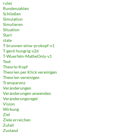
rules
Rundenzahlen
Schließen
Simulation
Simulieren
Situation
Start
state
T-brunnen-einw-prokopf-v1
T-gerd-hungrig-v2d
T-Wuerfeln-MatheOnly-v1
Text
Theorie-Kopf
Theorien per Klick vereinigen
Theorien vereinigen
Transparenz
Veränderungen
Veränderungen anwenden
Veränderungsregel
Vision
Wirkung
Ziel
Ziele erreichen
Zufall
Zustand