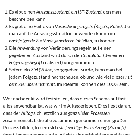
Es gibt einen
Ausgangszustand, ein IST-Zustand,
den man
beschreiben kann.
Es gibt eine Reihe von
Veränderungsregeln (Regeln, Rules)
, die
man auf die Ausgangssituation anwenden kann, um
nachfolgende Zustände
generieren (ableiten)
zu können.
Die
Anwendung
von Veränderungsregeln auf einen
gegebenen Zustand wird durch den
Simulator
(der einen
Folgerungsbegriff
realisiert) vorgenommen.
Sofern ein
Ziel (Vision)
vorgegeben wurde, kann man bei
jedem Folgezustand nachschauen, ob und wie viel dieser
mit
dem Ziel übereinstimmt
. Im Idealfall können dies 100% sein.
Wer nachdenkt wird feststellen, dass dieses Schema auf fast
alles anwendbar ist, was wir im Alltag erleben. Dies liegt daran,
dass der
Alltag
sich letztlich aus
ganz vielen Prozessen
zusammensetzt, die alle zusammen genommen einen großen
Prozess bilden, in dem sich
die jeweilige ‚Fortsetzung‘ (Zukunft)
formt
. Insbesondere sind alle
Spiele
als nachhaltige empirische