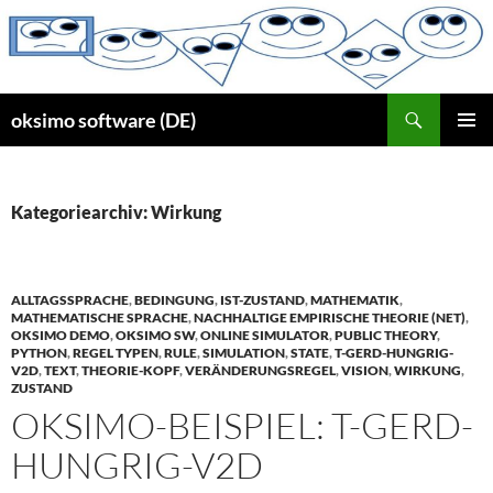
Zum
Inhalt
springen
Suchen
oksimo software (DE)
PRIMÄR
MENÜ
Kategoriearchiv: Wirkung
ALLTAGSSPRACHE
,
BEDINGUNG
,
IST-ZUSTAND
,
MATHEMATIK
,
MATHEMATISCHE SPRACHE
,
NACHHALTIGE EMPIRISCHE THEORIE (NET)
,
OKSIMO DEMO
,
OKSIMO SW
,
ONLINE SIMULATOR
,
PUBLIC THEORY
,
PYTHON
,
REGEL TYPEN
,
RULE
,
SIMULATION
,
STATE
,
T-GERD-HUNGRIG-
V2D
,
TEXT
,
THEORIE-KOPF
,
VERÄNDERUNGSREGEL
,
VISION
,
WIRKUNG
,
ZUSTAND
OKSIMO-BEISPIEL: T-GERD-
HUNGRIG-V2D