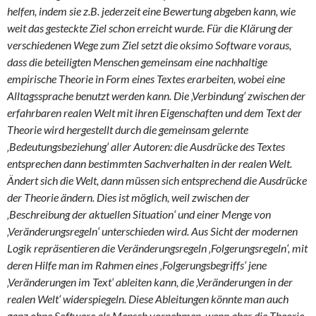
helfen, indem sie z.B. jederzeit eine Bewertung abgeben kann, wie
weit das gesteckte Ziel schon erreicht wurde.
Für die Klärung der
verschiedenen Wege zum Ziel setzt die oksimo Software voraus,
dass die beteiligten Menschen gemeinsam eine nachhaltige
empirische Theorie in Form eines Textes erarbeiten, wobei eine
Alltagssprache benutzt werden kann. Die ‚Verbindung‘ zwischen der
erfahrbaren realen Welt mit ihren Eigenschaften und dem Text der
Theorie wird hergestellt durch die gemeinsam gelernte
‚Bedeutungsbeziehung‘ aller Autoren: die Ausdrücke des Textes
entsprechen dann bestimmten Sachverhalten in der realen Welt.
Ändert sich die Welt, dann müssen sich entsprechend die Ausdrücke
der Theorie ändern. Dies ist möglich, weil zwischen der
‚Beschreibung der aktuellen Situation‘ und einer Menge von
‚Veränderungsregeln‘ unterschieden wird. Aus Sicht der modernen
Logik repräsentieren die Veränderungsregeln ‚Folgerungsregeln‘, mit
deren Hilfe man im Rahmen eines ‚Folgerungsbegriffs‘ jene
‚Veränderungen im Text‘ ableiten kann, die ‚Veränderungen in der
realen Welt‘ widerspiegeln. Diese Ableitungen könnte man auch
ganz ohne Software als Mensch vornehmen, wenn aber die Theorie