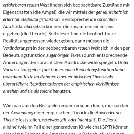
erfahrbaren realen Welt
finden sich beobachtbare Zustände mit
Eigenschaften (die Ampel), die wir mittels der
gemeinschaftlich
erlernten Bedeutungsfunktion
in entsprechende
sprachlich
Ausdrücke übersetzen
können, die zusammen einen
Text
ergeben (die Theorie). Soll dieser Text die beobachtbare
Realität angemessen wiedergeben, dann müssen die
Veränderungen
in der beobachtbaren
realen Welt
sich in den per
Bedeutungsfunktion
zugehörigen Texten
durch entsprechende
Änderungen der sprachlichen Ausdrücke widerspiegeln.
Unter
Voraussetzung einer funktionierenden Bedeutungsfunktion kann
man dann Texte im Rahmen einer empirischen Theorie als
überprüfbare Repräsentationen der empirischen Verhältnisse
ansehen und sie als solche benutzen.
Wie man aus den Beispielen zudem ersehen kann, müssen bei
der
Anwendung
einer empirischen Theorie die
Anwender der
Theorie
feststellen,
ob etwas ‚gilt‘ oder ’nicht gilt‘
. Die ‚Texte
alleine‘ (wie im Fall einer generativen KI wie chatGPT) können
dies nicht. Solange die Ampelanlage ‚in Betrieb ist‘, wird man