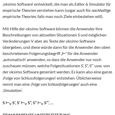
‚oksimo Software‘ entwickelt, die man als
Editor & Simulator für
empirische Theorien
verstehen kann (sogar auch für
nachhaltige
empirische Theorien
, falls man noch Ziele einbeziehen will).
Mit Hilfe der oksimo Software können die Anwender ihre
Beschreibungen von aktuellen Situationen S und möglichen
Veränderungen V aber als Texte der oksimo Software
übergeben, und diese würde dann für die Anwender den oben
beschriebenen Folgerungsbegriff
‚⊢‘
für die Anwender
‚automatisch‘ anwenden, so dass die Anwender nur noch
zuschauen müssen, welche Folgesituationen S‘, S“, S“‘ usw. von
der oksimo Software generiert werden. Es kann also eine ganze
‚Folge von Schlussfolgerungen‘ entstehen. Üblicherweise
nennt man eine
‚Folge von Schlussfolgerungen‘
auch eine
‚Simulation‘
.
S ⊢
S‘, S‘ ⊢
S“, S“ ⊢
S“‘, …
V
V
V
TRANSPARENTE UNTERSTÜTZUNG