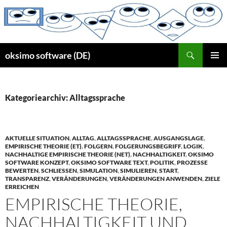
Zum
Inhalt
springen
Suchen
oksimo software (DE)
PRIMÄR
MENÜ
Kategoriearchiv: Alltagssprache
AKTUELLE SITUATION
,
ALLTAG
,
ALLTAGSSPRACHE
,
AUSGANGSLAGE
,
EMPIRISCHE THEORIE (ET)
,
FOLGERN
,
FOLGERUNGSBEGRIFF
,
LOGIK
,
NACHHALTIGE EMPIRISCHE THEORIE (NET)
,
NACHHALTIGKEIT
,
OKSIMO
SOFTWARE KONZEPT
,
OKSIMO SOFTWARE TEXT
,
POLITIK
,
PROZESSE
BEWERTEN
,
SCHLIESSEN
,
SIMULATION
,
SIMULIEREN
,
START
,
TRANSPARENZ
,
VERÄNDERUNGEN
,
VERÄNDERUNGEN ANWENDEN
,
ZIELE
ERREICHEN
EMPIRISCHE THEORIE,
NACHHALTIGKEIT UND