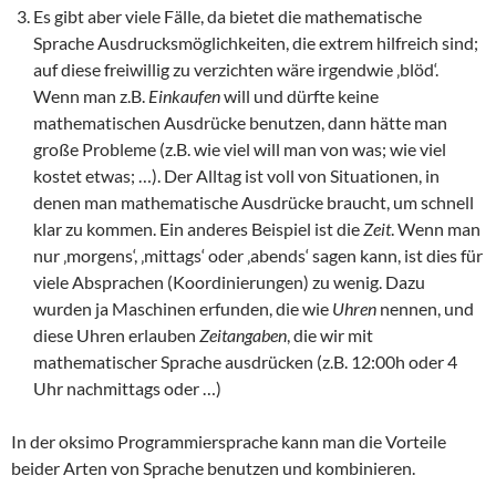
Es gibt aber viele Fälle, da bietet die mathematische
Sprache Ausdrucksmöglichkeiten, die extrem hilfreich sind;
auf diese freiwillig zu verzichten wäre irgendwie ‚blöd‘.
Wenn man z.B.
Einkaufen
will und dürfte keine
mathematischen Ausdrücke benutzen, dann hätte man
große Probleme (z.B. wie viel will man von was; wie viel
kostet etwas; …). Der Alltag ist voll von Situationen, in
denen man mathematische Ausdrücke braucht, um schnell
klar zu kommen. Ein anderes Beispiel ist die
Zeit
. Wenn man
nur ‚morgens‘, ‚mittags‘ oder ‚abends‘ sagen kann, ist dies für
viele Absprachen (Koordinierungen) zu wenig. Dazu
wurden ja Maschinen erfunden, die wie
Uhren
nennen, und
diese Uhren erlauben
Zeitangaben
, die wir mit
mathematischer Sprache ausdrücken (z.B. 12:00h oder 4
Uhr nachmittags oder …)
In der oksimo Programmiersprache kann man die Vorteile
beider Arten von Sprache benutzen und kombinieren.