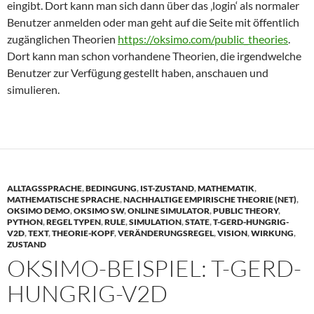
eingibt. Dort kann man sich dann über das ‚login‘ als normaler
Benutzer anmelden oder man geht auf die Seite mit öffentlich
zugänglichen Theorien
https://oksimo.com/public_theories
.
Dort kann man schon vorhandene Theorien, die irgendwelche
Benutzer zur Verfügung gestellt haben, anschauen und
simulieren.
ALLTAGSSPRACHE
,
BEDINGUNG
,
IST-ZUSTAND
,
MATHEMATIK
,
MATHEMATISCHE SPRACHE
,
NACHHALTIGE EMPIRISCHE THEORIE (NET)
,
OKSIMO DEMO
,
OKSIMO SW
,
ONLINE SIMULATOR
,
PUBLIC THEORY
,
PYTHON
,
REGEL TYPEN
,
RULE
,
SIMULATION
,
STATE
,
T-GERD-HUNGRIG-
V2D
,
TEXT
,
THEORIE-KOPF
,
VERÄNDERUNGSREGEL
,
VISION
,
WIRKUNG
,
ZUSTAND
OKSIMO-BEISPIEL: T-GERD-
HUNGRIG-V2D