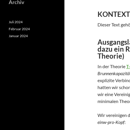
Archiv
KONTEXT
Juli 2024
Dieser Text ge
Februar 2024
Januar 2024
Ausgangsl
dazu ein 
Theorie)
In der Theorie
T
Brunnenkapazitä
explizite Verbin
hatten wir schon
wir eine Verein
minimalen Theo
Wir vereinigen 
einw-pro-Kopf
: