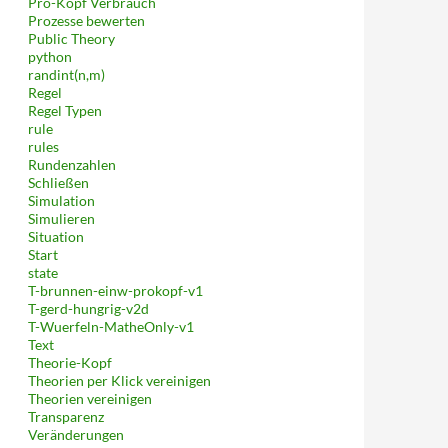
Pro-Kopf Verbrauch
Prozesse bewerten
Public Theory
python
randint(n,m)
Regel
Regel Typen
rule
rules
Rundenzahlen
Schließen
Simulation
Simulieren
Situation
Start
state
T-brunnen-einw-prokopf-v1
T-gerd-hungrig-v2d
T-Wuerfeln-MatheOnly-v1
Text
Theorie-Kopf
Theorien per Klick vereinigen
Theorien vereinigen
Transparenz
Veränderungen