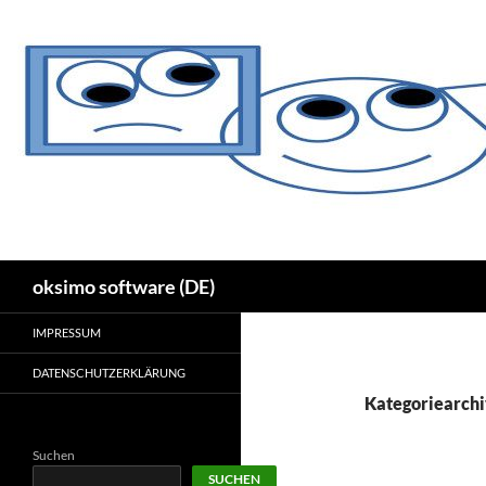
Zum
Inhalt
springen
Suchen
oksimo software (DE)
IMPRESSUM
DATENSCHUTZERKLÄRUNG
Kategoriearchi
Suchen
SUCHEN