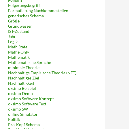
Folgern
Folgerungsbegriff
Formatierung Nachkommastellen
generisches Schema
Größe
Grundwasser
IST-Zustand
Jahr
Logik
Math State
Mathe Only
Mathematik
Mathematische Sprache
minimale Theorie
Nachhaltige Empirische Theorie (NET)
Nachhaltiges Ziel
Nachhaltigkeit
oksimo Beispiel
oksimo Demo
oksimo Software Konzept
oksimo Software Text
oksimo SW
online Simulator
Politik
Pro-Kopf Schema