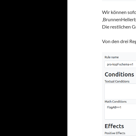
Wir können sofo
‚BrunnenHellerbo
Die restlichen 
Von den drei Re