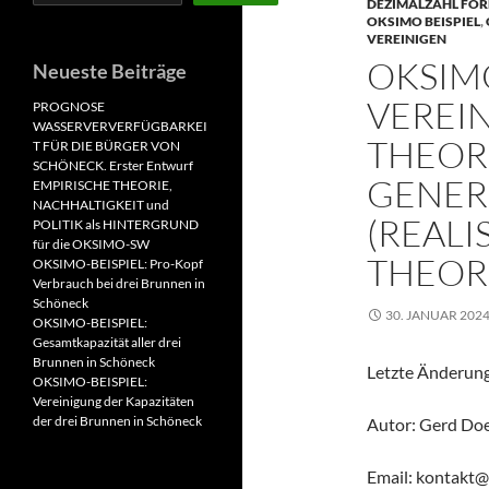
DEZIMALZAHL FO
OKSIMO BEISPIEL
,
VEREINIGEN
OKSIM
Neueste Beiträge
VEREI
PROGNOSE
WASSERVERVERFÜGBARKEI
THEORI
T FÜR DIE BÜRGER VON
SCHÖNECK. Erster Entwurf
GENER
EMPIRISCHE THEORIE,
NACHHALTIGKEIT und
(REALI
POLITIK als HINTERGRUND
für die OKSIMO-SW
THEOR
OKSIMO-BEISPIEL: Pro-Kopf
Verbrauch bei drei Brunnen in
Schöneck
30. JANUAR 202
OKSIMO-BEISPIEL:
Gesamtkapazität aller drei
Brunnen in Schöneck
Letzte Änderung
OKSIMO-BEISPIEL:
Vereinigung der Kapazitäten
der drei Brunnen in Schöneck
Autor: Gerd Do
Email: kontakt