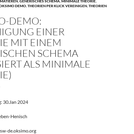
RMATIEREN
,
GENERISCHES SCHEMA
,
MINIMALE THEORIE
,
OKSIMO DEMO
,
THEORIEN PER KLICK VEREINIGEN
,
THEORIEN
O-DEMO:
NIGUNG EINER
E MIT EINEM
ISCHEN SCHEMA
SIERT ALS MINIMALE
IE)
4
: 30.Jan 2024
eben-Henisch
@sw-de.oksimo.org