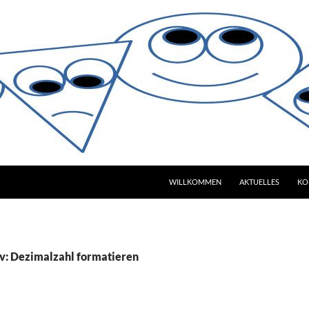
WILLKOMMEN
AKTUELLES
KO
v: Dezimalzahl formatieren