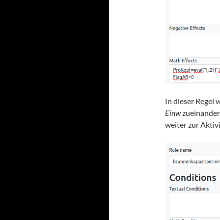
In dieser Regel
Einw
zueinander
weiter zur Aktiv