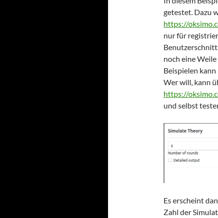
In diesem Beispi
getestet. Dazu w
https://oksimo.
nur für registri
Benutzerschnitts
noch eine Weile
Beispielen kann 
Wer will, kann üb
https://oksimo.
und selbst teste
Es erscheint da
Zahl der Simula