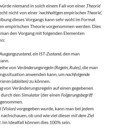
ürde niemand in solch einem Fall von einer
‚Theorie‘
echt nicht von einer
’nachhaltigen empirischen Theorie‘,
eibung dieses Vorgangs kann sehr wohl im Format
gen empirischen Theorie vorgenommen werden. Dies
ss man den Vorgang mit folgenden Elementen
nn:
Ausgangszustand, ein IST-Zustand,
den man
kann.
Reihe von
Veränderungsregeln (Regeln, Rules)
, die man
angssituation anwenden kann, um
nachfolgende
rieren (ableiten)
zu können.
ng
von Veränderungsregeln auf einen gegebenen
 durch den
Simulator
(der einen
Folgerungsbegriff
vorgenommen.
l (Vision)
vorgegeben wurde, kann man bei jedem
 nachschauen, ob und wie viel dieser
mit dem Ziel
t
. Im Idealfall können dies 100% sein.