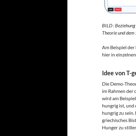
BILD : Beziehung
Theorie und dem 
Am Beispiel der
hier in einzelne
Idee von T-g
Die Demo-Theo
im Rahmen der 
wird am Beispiel
hungrig ist, und
hungrig zu sein.
griechisches Bis
Hunger zu stille