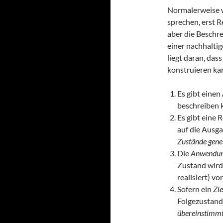
Normalerweise w
sprechen, erst R
aber die Beschr
einer nachhalti
liegt daran, da
konstruieren ka
Es gibt einen
beschreiben 
Es gibt eine 
auf die Ausg
Zustände
gene
Die
Anwendu
Zustand wird
realisiert) 
Sofern ein
Zie
Folgezustand
übereinstimm