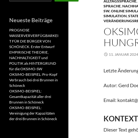
ALLTAGSSPRACHE
,
SPRACHE
,
NACHHAL
SW
,
ONLINE SIMUL
SIMULATION
,
STAT
Neueste Beiträge
VERÄNDERUNGSR
OKSIMO
PROGNOSE
WASSERVERVERFÜGBARKEI
HUNGR
T FÜR DIE BÜRGER VON
SCHÖNECK. Erster Entwurf
EMPIRISCHE THEORIE,
11. JANUAR 202
NACHHALTIGKEIT und
POLITIK als HINTERGRUND
für die OKSIMO-SW
Letzte Änderung
OKSIMO-BEISPIEL: Pro-Kopf
Verbrauch bei drei Brunnen in
Autor: Gerd Do
Schöneck
OKSIMO-BEISPIEL:
Gesamtkapazität aller drei
Email: kontakt
Brunnen in Schöneck
OKSIMO-BEISPIEL:
Vereinigung der Kapazitäten
KONTEXT
der drei Brunnen in Schöneck
Dieser Text ge