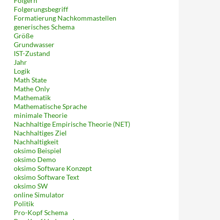
Folgern
Folgerungsbegriff
Formatierung Nachkommastellen
generisches Schema
Größe
Grundwasser
IST-Zustand
Jahr
Logik
Math State
Mathe Only
Mathematik
Mathematische Sprache
minimale Theorie
Nachhaltige Empirische Theorie (NET)
Nachhaltiges Ziel
Nachhaltigkeit
oksimo Beispiel
oksimo Demo
oksimo Software Konzept
oksimo Software Text
oksimo SW
online Simulator
Politik
Pro-Kopf Schema