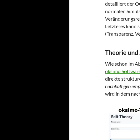
detailliert der 
normalen Simula
Veränderungsreg
Letzteres kann s
(Transparenz, Ve
Theorie und
Wie schon im A
oksimo Softwar
direkte struktu
nachhaltigen emp
wird in dem nac