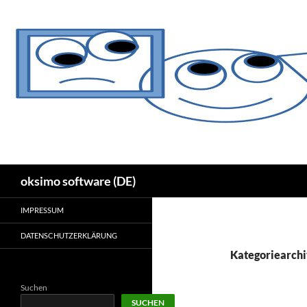
Zum
Inhalt
springen
Suchen
oksimo software (DE)
IMPRESSUM
DATENSCHUTZERKLÄRUNG
Kategoriearchi
Suchen
SUCHEN