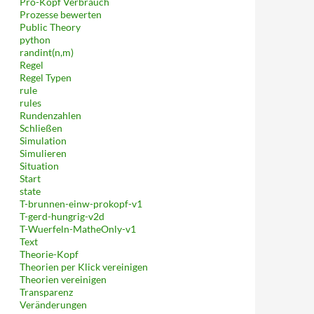
Pro-Kopf Verbrauch
Prozesse bewerten
Public Theory
python
randint(n,m)
Regel
Regel Typen
rule
rules
Rundenzahlen
Schließen
Simulation
Simulieren
Situation
Start
state
T-brunnen-einw-prokopf-v1
T-gerd-hungrig-v2d
T-Wuerfeln-MatheOnly-v1
Text
Theorie-Kopf
Theorien per Klick vereinigen
Theorien vereinigen
Transparenz
Veränderungen