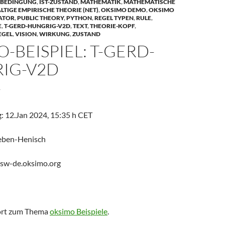
BEDINGUNG
,
IST-ZUSTAND
,
MATHEMATIK
,
MATHEMATISCHE
TIGE EMPIRISCHE THEORIE (NET)
,
OKSIMO DEMO
,
OKSIMO
ATOR
,
PUBLIC THEORY
,
PYTHON
,
REGEL TYPEN
,
RULE
,
E
,
T-GERD-HUNGRIG-V2D
,
TEXT
,
THEORIE-KOPF
,
EGEL
,
VISION
,
WIRKUNG
,
ZUSTAND
-BEISPIEL: T-GERD-
IG-V2D
4
: 12.Jan 2024, 15:35 h CET
eben-Henisch
@sw-de.oksimo.org
hört zum Thema
oksimo Beispiele
.