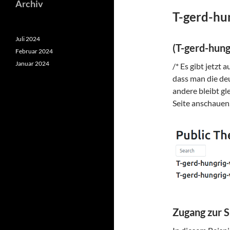
Archiv
T-gerd-hu
Juli 2024
(T-gerd-hung
Februar 2024
Januar 2024
/* Es gibt jetzt
dass man die deu
andere bleibt gl
Seite anschauen,
Zugang zur S