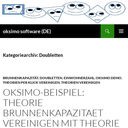
Zum
Inhalt
springen
Suchen
oksimo software (DE)
PRIMÄR
MENÜ
Kategoriearchiv: Doubletten
BRUNNENKAPAZITÄT
,
DOUBLETTEN
,
EINWOHNERZAHL
,
OKSIMO DEMO
,
THEORIEN PER KLICK VEREINIGEN
,
THEORIEN VEREINIGEN
OKSIMO-BEISPIEL:
THEORIE
BRUNNENKAPAZITAET
VEREINIGEN MIT THEORIE