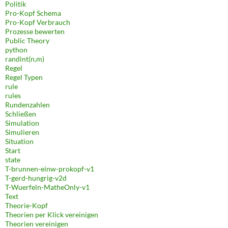
Politik
Pro-Kopf Schema
Pro-Kopf Verbrauch
Prozesse bewerten
Public Theory
python
randint(n,m)
Regel
Regel Typen
rule
rules
Rundenzahlen
Schließen
Simulation
Simulieren
Situation
Start
state
T-brunnen-einw-prokopf-v1
T-gerd-hungrig-v2d
T-Wuerfeln-MatheOnly-v1
Text
Theorie-Kopf
Theorien per Klick vereinigen
Theorien vereinigen