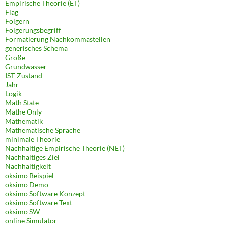
Empirische Theorie (ET)
Flag
Folgern
Folgerungsbegriff
Formatierung Nachkommastellen
generisches Schema
Größe
Grundwasser
IST-Zustand
Jahr
Logik
Math State
Mathe Only
Mathematik
Mathematische Sprache
minimale Theorie
Nachhaltige Empirische Theorie (NET)
Nachhaltiges Ziel
Nachhaltigkeit
oksimo Beispiel
oksimo Demo
oksimo Software Konzept
oksimo Software Text
oksimo SW
online Simulator