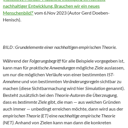
nachhaltiger Entwicklung. Brauchen wir ein neues
Menschenbild?‘
vom 6.Nov 2023 (Autor Gerd Doeben-
Henisch).
BILD : Grundelemente einer nachhaltigen empirischen Theorie.
Während der
Folgerungsbegriff
für alle Beispiele vorgegeben ist,
kann man für
praktische Anwendungen
mögliche
Ziele
auslassen,
um nur die möglichen Verläufe von einer bestimmten
IST-
Annahme
und von bestimmten
Veränderungsregeln
sichtbar zu
machen (diese Sichtbarmachung wird hier
Simulation
genannt).
Besteht zusätzlich bei den
Theorie-Autoren
die
Überzeugung
,
dass es
bestimmte Ziele
gibt, die man — aus welchen Gründen
auch immer — unbedingt erreichen möchte, dann wird aus der
empirischen Theorie (ET)
eine
nachhaltige empirische Theorie
(NET)
. Anhand von Zielen kann man dann die konkreten