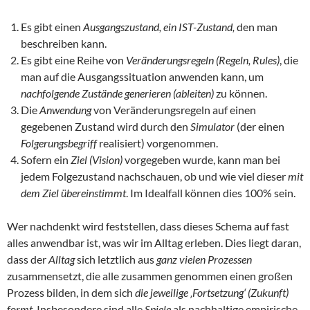
Es gibt einen
Ausgangszustand, ein IST-Zustand,
den man
beschreiben kann.
Es gibt eine Reihe von
Veränderungsregeln (Regeln, Rules)
, die
man auf die Ausgangssituation anwenden kann, um
nachfolgende Zustände
generieren (ableiten)
zu können.
Die
Anwendung
von Veränderungsregeln auf einen
gegebenen Zustand wird durch den
Simulator
(der einen
Folgerungsbegriff
realisiert) vorgenommen.
Sofern ein
Ziel (Vision)
vorgegeben wurde, kann man bei
jedem Folgezustand nachschauen, ob und wie viel dieser
mit
dem Ziel übereinstimmt
. Im Idealfall können dies 100% sein.
Wer nachdenkt wird feststellen, dass dieses Schema auf fast
alles anwendbar ist, was wir im Alltag erleben. Dies liegt daran,
dass der
Alltag
sich letztlich aus
ganz vielen Prozessen
zusammensetzt, die alle zusammen genommen einen großen
Prozess bilden, in dem sich
die jeweilige ‚Fortsetzung‘ (Zukunft)
formt
. Insbesondere sind alle
Spiele
als nachhaltige empirische