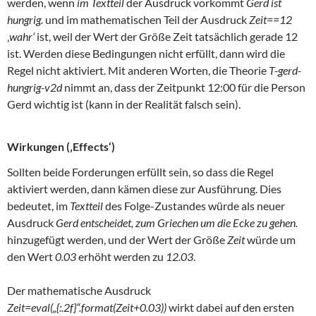
werden, wenn
im Textteil
der Ausdruck vorkommt
Gerd ist
hungrig.
und im mathematischen Teil der Ausdruck
Zeit==12
‚
wahr‘
ist, weil der Wert der Größe Zeit tatsächlich gerade 12
ist. Werden diese Bedingungen nicht erfüllt, dann wird die
Regel nicht aktiviert. Mit anderen Worten, die Theorie
T-gerd-
hungrig-v2d
nimmt an, dass der Zeitpunkt 12:00 für die Person
Gerd wichtig ist (kann in der Realität falsch sein).
Wirkungen (‚Effects‘)
Sollten beide Forderungen erfüllt sein, so dass die Regel
aktiviert werden, dann kämen diese zur Ausführung. Dies
bedeutet, im
Textteil
des Folge-Zustandes würde als neuer
Ausdruck
Gerd entscheidet, zum Griechen um die Ecke zu gehen.
hinzugefügt werden, und der Wert der Größe
Zeit
würde um
den Wert
0.03
erhöht werden zu
12.03
.
Der mathematische Ausdruck
Zeit=eval(„{:.2f}“.format(Zeit+0.03))
wirkt dabei auf den ersten