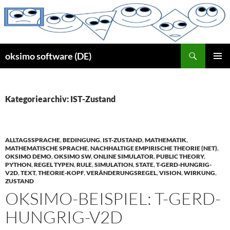
Zum
Inhalt
springen
Suchen
oksimo software (DE)
PRIMÄR
MENÜ
Kategoriearchiv: IST-Zustand
ALLTAGSSPRACHE
,
BEDINGUNG
,
IST-ZUSTAND
,
MATHEMATIK
,
MATHEMATISCHE SPRACHE
,
NACHHALTIGE EMPIRISCHE THEORIE (NET)
,
OKSIMO DEMO
,
OKSIMO SW
,
ONLINE SIMULATOR
,
PUBLIC THEORY
,
PYTHON
,
REGEL TYPEN
,
RULE
,
SIMULATION
,
STATE
,
T-GERD-HUNGRIG-
V2D
,
TEXT
,
THEORIE-KOPF
,
VERÄNDERUNGSREGEL
,
VISION
,
WIRKUNG
,
ZUSTAND
OKSIMO-BEISPIEL: T-GERD-
HUNGRIG-V2D