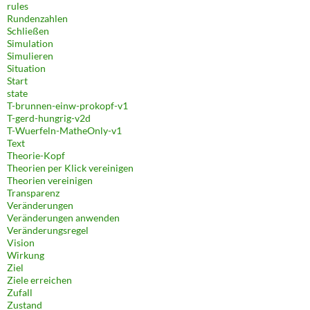
rules
Rundenzahlen
Schließen
Simulation
Simulieren
Situation
Start
state
T-brunnen-einw-prokopf-v1
T-gerd-hungrig-v2d
T-Wuerfeln-MatheOnly-v1
Text
Theorie-Kopf
Theorien per Klick vereinigen
Theorien vereinigen
Transparenz
Veränderungen
Veränderungen anwenden
Veränderungsregel
Vision
Wirkung
Ziel
Ziele erreichen
Zufall
Zustand