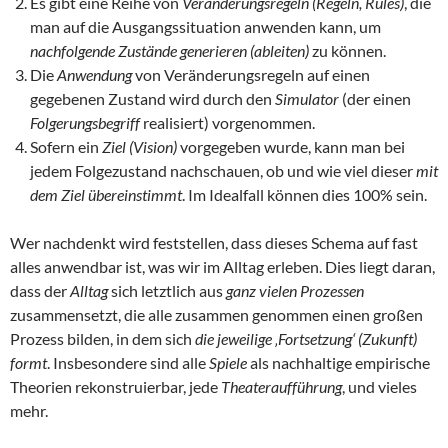
Es gibt eine Reihe von
Veränderungsregeln (Regeln, Rules)
, die
man auf die Ausgangssituation anwenden kann, um
nachfolgende Zustände
generieren (ableiten)
zu können.
Die
Anwendung
von Veränderungsregeln auf einen
gegebenen Zustand wird durch den
Simulator
(der einen
Folgerungsbegriff
realisiert) vorgenommen.
Sofern ein
Ziel (Vision)
vorgegeben wurde, kann man bei
jedem Folgezustand nachschauen, ob und wie viel dieser
mit
dem Ziel übereinstimmt
. Im Idealfall können dies 100% sein.
Wer nachdenkt wird feststellen, dass dieses Schema auf fast
alles anwendbar ist, was wir im Alltag erleben. Dies liegt daran,
dass der
Alltag
sich letztlich aus
ganz vielen Prozessen
zusammensetzt, die alle zusammen genommen einen großen
Prozess bilden, in dem sich
die jeweilige ‚Fortsetzung‘ (Zukunft)
formt
. Insbesondere sind alle
Spiele
als nachhaltige empirische
Theorien rekonstruierbar, jede
Theateraufführung
, und vieles
mehr.