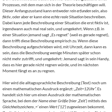
Prozesses, mit dem man sich in der Theorie beschäftigen will.
Dieser Anfangszustand kann entweder
rein erfunden
sein, also
fiktiv
, oder aber er kann eine
echte reale Situation
beschreiben.
Dabei kann jede Beschreibung einer Situation die erst fiktiv ist,
irgendwann auch mal real sein, und umgekehrt. Wenn z.B. in
einer Situation jemand sagt „Es regnet“ (weil es gerade regnet),
dann trifft diese Beschreibung empirisch zu. Wenn diese
Beschreibung aufgeschrieben wird, mit Uhrzeit, dann kann es
sein, dass die Beschreibung wenige Minuten später schon
nicht mehr zutrifft, und umgekehrt: Jemand sagt in sein Handy,
dass es hier gerade nicht regnen würde, und im nächsten
Moment fängt es an zu regnen.
Hier wird die alltagssprachliche Beschreibung (Text) noch um
einen mathematischen Ausdruck ergänzt:
„Zeit=12Uhr“.
Es
handelt sich hier um einen Ausdruck der mathematischen
Sprache, bei dem der
Name einer Größe
(hier ‚Zeit‘) mittels des
Gleichheitszeichens ‚=‘
einen
Wert (’12‘)
zugewiesen bekommt.