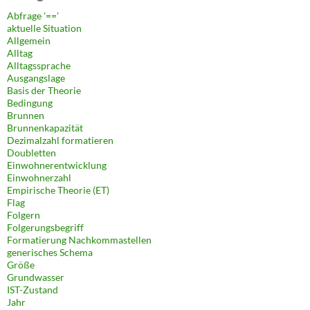
Abfrage '=='
aktuelle Situation
Allgemein
Alltag
Alltagssprache
Ausgangslage
Basis der Theorie
Bedingung
Brunnen
Brunnenkapazität
Dezimalzahl formatieren
Doubletten
Einwohnerentwicklung
Einwohnerzahl
Empirische Theorie (ET)
Flag
Folgern
Folgerungsbegriff
Formatierung Nachkommastellen
generisches Schema
Größe
Grundwasser
IST-Zustand
Jahr