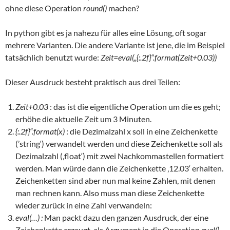
ohne diese Operation
round()
machen?
In python gibt es ja nahezu für alles eine Lösung, oft sogar
mehrere Varianten. Die andere Variante ist jene, die im Beispiel
tatsächlich benutzt wurde:
Zeit=eval(„{:.2f}“.format(Zeit+0.03))
Dieser Ausdruck besteht praktisch aus drei Teilen:
Zeit+0.03
: das ist die eigentliche Operation um die es geht;
erhöhe die aktuelle Zeit um 3 Minuten.
{:.2f}“.format(x)
: die Dezimalzahl x soll in eine Zeichenkette
(’string‘) verwandelt werden und diese Zeichenkette soll als
Dezimalzahl (‚float‘) mit zwei Nachkommastellen formatiert
werden. Man würde dann die Zeichenkette ‚12.03‘ erhalten.
Zeichenketten sind aber nun mal keine Zahlen, mit denen
man rechnen kann. Also muss man diese Zeichenkette
wieder zurück in eine Zahl verwandeln:
eval(…) :
Man packt dazu den ganzen Ausdruck, der eine
Zeichenkette erzeugt, als Argument in die Operation
eval()