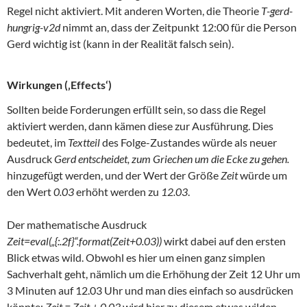
Regel nicht aktiviert. Mit anderen Worten, die Theorie
T-gerd-
hungrig-v2d
nimmt an, dass der Zeitpunkt 12:00 für die Person
Gerd wichtig ist (kann in der Realität falsch sein).
Wirkungen (‚Effects‘)
Sollten beide Forderungen erfüllt sein, so dass die Regel
aktiviert werden, dann kämen diese zur Ausführung. Dies
bedeutet, im
Textteil
des Folge-Zustandes würde als neuer
Ausdruck
Gerd entscheidet, zum Griechen um die Ecke zu gehen.
hinzugefügt werden, und der Wert der Größe
Zeit
würde um
den Wert
0.03
erhöht werden zu
12.03
.
Der mathematische Ausdruck
Zeit=eval(„{:.2f}“.format(Zeit+0.03))
wirkt dabei auf den ersten
Blick etwas wild. Obwohl es hier um einen ganz simplen
Sachverhalt geht, nämlich um die Erhöhung der Zeit 12 Uhr um
3 Minuten auf 12.03 Uhr und man dies einfach so ausdrücken
könnte:
Zeit = Zeit + 0.03
wird hier zu diesem etwas wilden