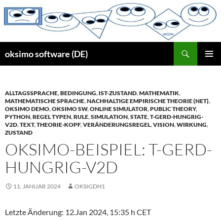
Zum
Inhalt
springen
Suchen
oksimo software (DE)
PRIMÄR
MENÜ
ALLTAGSSPRACHE
,
BEDINGUNG
,
IST-ZUSTAND
,
MATHEMATIK
,
MATHEMATISCHE SPRACHE
,
NACHHALTIGE EMPIRISCHE THEORIE (NET)
,
OKSIMO DEMO
,
OKSIMO SW
,
ONLINE SIMULATOR
,
PUBLIC THEORY
,
PYTHON
,
REGEL TYPEN
,
RULE
,
SIMULATION
,
STATE
,
T-GERD-HUNGRIG-
V2D
,
TEXT
,
THEORIE-KOPF
,
VERÄNDERUNGSREGEL
,
VISION
,
WIRKUNG
,
ZUSTAND
OKSIMO-BEISPIEL: T-GERD-
HUNGRIG-V2D
11. JANUAR 2024
OKSIGDH1
Letzte Änderung: 12.Jan 2024, 15:35 h CET