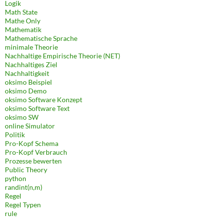
Logik
Math State
Mathe Only
Mathematik
Mathematische Sprache
minimale Theorie
Nachhaltige Empirische Theorie (NET)
Nachhaltiges Ziel
Nachhaltigkeit
oksimo Beispiel
oksimo Demo
oksimo Software Konzept
oksimo Software Text
oksimo SW
online Simulator
Politik
Pro-Kopf Schema
Pro-Kopf Verbrauch
Prozesse bewerten
Public Theory
python
randint(n,m)
Regel
Regel Typen
rule