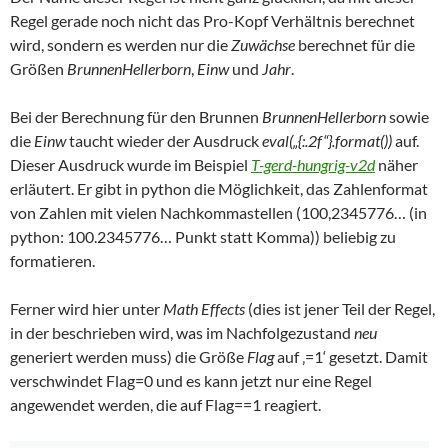
Regel gerade noch nicht das Pro-Kopf Verhältnis berechnet
wird, sondern es werden nur die
Zuwächse
berechnet für die
Größen
BrunnenHellerborn
,
Einw
und
Jahr
.
Bei der Berechnung für den Brunnen
BrunnenHellerborn
sowie
die
Einw
taucht wieder der Ausdruck
eval(„{:.2f“}.format())
auf.
Dieser Ausdruck wurde im Beispiel
T-gerd-hungrig-v2d
näher
erläutert. Er gibt in python die Möglichkeit, das Zahlenformat
von Zahlen mit vielen Nachkommastellen (100,2345776… (in
python: 100.2345776… Punkt statt Komma)) beliebig zu
formatieren.
Ferner wird hier unter
Math Effects
(dies ist jener Teil der Regel,
in der beschrieben wird, was im Nachfolgezustand
neu
generiert werden muss) die Größe
Flag
auf ‚=1‘ gesetzt. Damit
verschwindet Flag=0 und es kann jetzt nur eine Regel
angewendet werden, die auf Flag==1 reagiert.