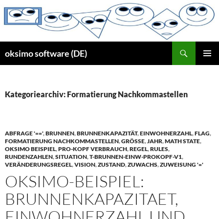
Zum
Inhalt
springen
Suchen
oksimo software (DE)
PRIMÄR
MENÜ
Kategoriearchiv: Formatierung Nachkommastellen
ABFRAGE '=='
,
BRUNNEN
,
BRUNNENKAPAZITÄT
,
EINWOHNERZAHL
,
FLAG
,
FORMATIERUNG NACHKOMMASTELLEN
,
GRÖSSE
,
JAHR
,
MATH STATE
,
OKSIMO BEISPIEL
,
PRO-KOPF VERBRAUCH
,
REGEL
,
RULES
,
RUNDENZAHLEN
,
SITUATION
,
T-BRUNNEN-EINW-PROKOPF-V1
,
VERÄNDERUNGSREGEL
,
VISION
,
ZUSTAND
,
ZUWACHS
,
ZUWEISUNG '='
OKSIMO-BEISPIEL:
BRUNNENKAPAZITAET,
EINWOHNERZAHL UND