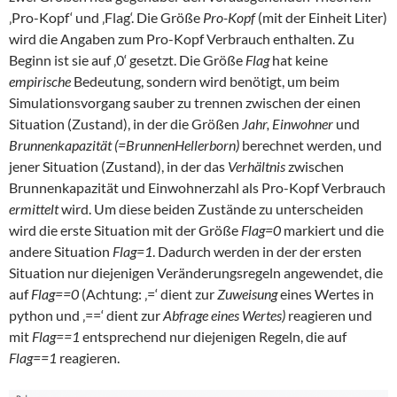
‚Pro-Kopf‘ und ‚Flag‘. Die Größe
Pro-Kopf
(mit der Einheit Liter)
wird die Angaben zum Pro-Kopf Verbrauch enthalten. Zu
Beginn ist sie auf ‚0‘ gesetzt. Die Größe
Flag
hat keine
empirische
Bedeutung, sondern wird benötigt, um beim
Simulationsvorgang sauber zu trennen zwischen der einen
Situation (Zustand), in der die Größen
Jahr, Einwohner
und
Brunnenkapazität (=BrunnenHellerborn)
berechnet werden, und
jener Situation (Zustand), in der das
Verhältnis
zwischen
Brunnenkapazität und Einwohnerzahl als Pro-Kopf Verbrauch
ermittelt
wird. Um diese beiden Zustände zu unterscheiden
wird die erste Situation mit der Größe
Flag=0
markiert und die
andere Situation
Flag=1
. Dadurch werden in der der ersten
Situation nur diejenigen Veränderungsregeln angewendet, die
auf
Flag==0
(Achtung: ‚=‘ dient zur
Zuweisung
eines Wertes in
python und ‚==‘ dient zur
Abfrage eines Wertes)
reagieren und
mit
Flag==1
entsprechend nur diejenigen Regeln, die auf
Flag==1
reagieren.