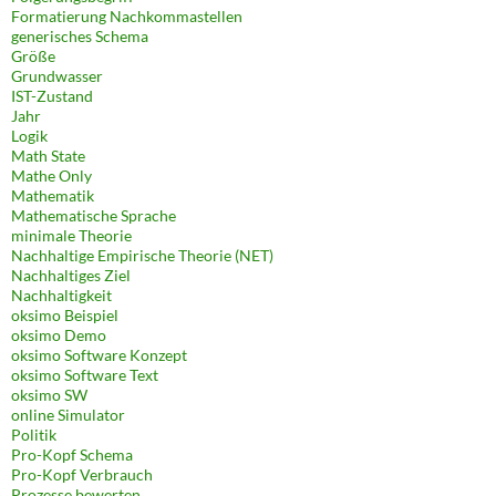
Formatierung Nachkommastellen
generisches Schema
Größe
Grundwasser
IST-Zustand
Jahr
Logik
Math State
Mathe Only
Mathematik
Mathematische Sprache
minimale Theorie
Nachhaltige Empirische Theorie (NET)
Nachhaltiges Ziel
Nachhaltigkeit
oksimo Beispiel
oksimo Demo
oksimo Software Konzept
oksimo Software Text
oksimo SW
online Simulator
Politik
Pro-Kopf Schema
Pro-Kopf Verbrauch
Prozesse bewerten