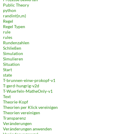
Public Theory
python
randint(n,m)
Regel
Regel Typen
rule
rules
Rundenzahlen
Schließen
Simulation
Simulieren
Situation
Start
state
T-brunnen-einw-prokopf-v1
T-gerd-hungrig-v2d
T-Wuerfeln-MatheOnly-v1
Text
Theorie-Kopf
Theorien per Klick vereinigen
Theorien vereinigen
Transparenz
Veränderungen
Veränderungen anwenden