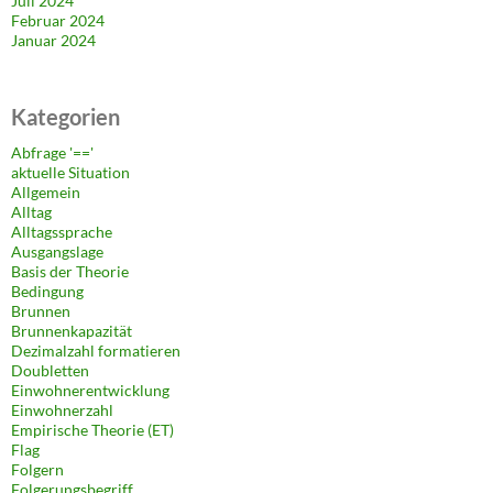
Juli 2024
Februar 2024
Januar 2024
Kategorien
Abfrage '=='
aktuelle Situation
Allgemein
Alltag
Alltagssprache
Ausgangslage
Basis der Theorie
Bedingung
Brunnen
Brunnenkapazität
Dezimalzahl formatieren
Doubletten
Einwohnerentwicklung
Einwohnerzahl
Empirische Theorie (ET)
Flag
Folgern
Folgerungsbegriff