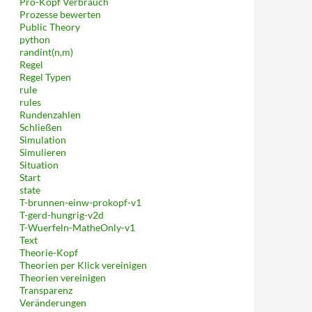
Pro-Kopf Verbrauch
Prozesse bewerten
Public Theory
python
randint(n,m)
Regel
Regel Typen
rule
rules
Rundenzahlen
Schließen
Simulation
Simulieren
Situation
Start
state
T-brunnen-einw-prokopf-v1
T-gerd-hungrig-v2d
T-Wuerfeln-MatheOnly-v1
Text
Theorie-Kopf
Theorien per Klick vereinigen
Theorien vereinigen
Transparenz
Veränderungen