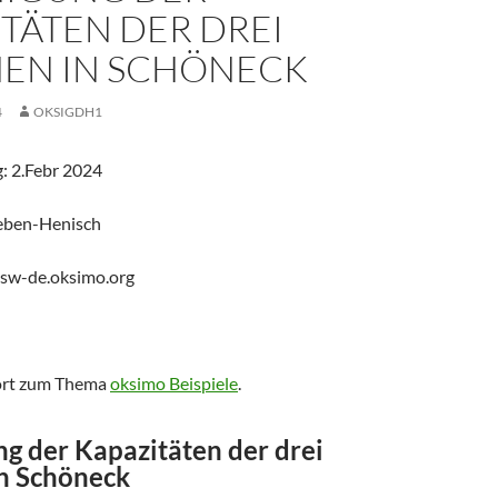
TÄTEN DER DREI
EN IN SCHÖNECK
4
OKSIGDH1
: 2.Febr 2024
eben-Henisch
@sw-de.oksimo.org
hört zum Thema
oksimo Beispiele
.
g der Kapazitäten der drei
n Schöneck