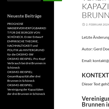
KAPAZI
BRUNN
Neueste Beiträge
PROGNOSE
2. FEBRUAR 202
WASSERVERVERFÜGBARKEI
T FÜR DIE BÜRGER VON
Letzte Änderung
SCHÖNECK. Erster Entwurf
EMPIRISCHE THEORIE,
NACHHALTIGKEIT und
Autor: Gerd Do
POLITIK als HINTERGRUND
für die OKSIMO-SW
OKSIMO-BEISPIEL: Pro-Kopf
Email: kontakt
Verbrauch bei drei Brunnen in
Schöneck
OKSIMO-BEISPIEL:
KONTEXT
Gesamtkapazität aller drei
Brunnen in Schöneck
Dieser Text ge
OKSIMO-BEISPIEL:
Vereinigung der Kapazitäten
der drei Brunnen in Schöneck
Vereinigun
Brunnen i