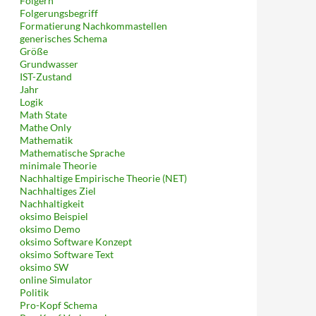
Folgern
Folgerungsbegriff
Formatierung Nachkommastellen
generisches Schema
Größe
Grundwasser
IST-Zustand
Jahr
Logik
Math State
Mathe Only
Mathematik
Mathematische Sprache
minimale Theorie
Nachhaltige Empirische Theorie (NET)
Nachhaltiges Ziel
Nachhaltigkeit
oksimo Beispiel
oksimo Demo
oksimo Software Konzept
oksimo Software Text
oksimo SW
online Simulator
Politik
Pro-Kopf Schema