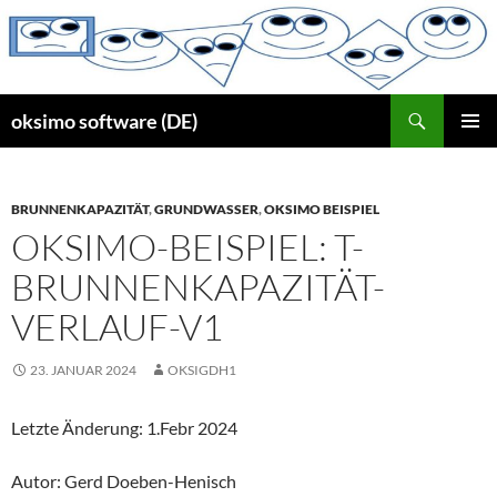
Zum
Inhalt
springen
Suchen
oksimo software (DE)
PRIMÄR
MENÜ
BRUNNENKAPAZITÄT
,
GRUNDWASSER
,
OKSIMO BEISPIEL
OKSIMO-BEISPIEL: T-
BRUNNENKAPAZITÄT-
VERLAUF-V1
23. JANUAR 2024
OKSIGDH1
Letzte Änderung: 1.Febr 2024
Autor: Gerd Doeben-Henisch