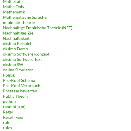
Math State
Mathe Only
Mathematik
Mathematische Sprache
minimale Theorie
Nachhaltige Empirische Theorie (NET)
Nachhaltiges Ziel
Nachhaltigkeit
oksimo Beispiel
oksimo Demo
oksimo Software Konzept
oksimo Software Text
oksimo SW
online Simulator
Politik
Pro-Kopf Schema
Pro-Kopf Verbrauch
Prozesse bewerten
Public Theory
python
randint(n,m)
Regel
Regel Typen
rule
rules