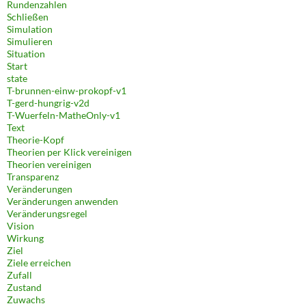
Rundenzahlen
Schließen
Simulation
Simulieren
Situation
Start
state
T-brunnen-einw-prokopf-v1
T-gerd-hungrig-v2d
T-Wuerfeln-MatheOnly-v1
Text
Theorie-Kopf
Theorien per Klick vereinigen
Theorien vereinigen
Transparenz
Veränderungen
Veränderungen anwenden
Veränderungsregel
Vision
Wirkung
Ziel
Ziele erreichen
Zufall
Zustand
Zuwachs