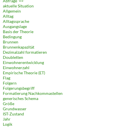
Abfrage '=='
aktuelle Situation
Allgemein
Alltag
Alltagssprache
Ausgangslage
Basis der Theorie
Bedingung
Brunnen
Brunnenkapazität
Dezimalzahl formatieren
Doubletten
Einwohnerentwicklung
Einwohnerzahl
Empirische Theorie (ET)
Flag
Folgern
Folgerungsbegriff
Formatierung Nachkommastellen
generisches Schema
Größe
Grundwasser
IST-Zustand
Jahr
Logik