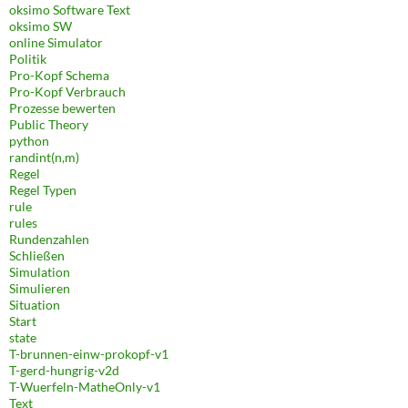
oksimo Software Text
oksimo SW
online Simulator
Politik
Pro-Kopf Schema
Pro-Kopf Verbrauch
Prozesse bewerten
Public Theory
python
randint(n,m)
Regel
Regel Typen
rule
rules
Rundenzahlen
Schließen
Simulation
Simulieren
Situation
Start
state
T-brunnen-einw-prokopf-v1
T-gerd-hungrig-v2d
T-Wuerfeln-MatheOnly-v1
Text