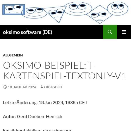
Zum
Inhalt
springen
Suchen
oksimo software (DE)
PRIMÄR
MENÜ
ALLGEMEIN
OKSIMO-BEISPIEL: T-
KARTENSPIEL-TEXTONLY-V1
18. JANUAR 2024
OKSIGDH1
Letzte Änderung: 18.Jan 2024, 1838h CET
Autor: Gerd Doeben-Henisch
Email: kontakt@sw-de.oksimo.org