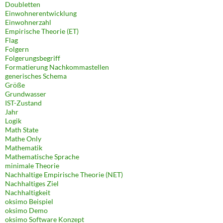
Doubletten
Einwohnerentwicklung
Einwohnerzahl
Empirische Theorie (ET)
Flag
Folgern
Folgerungsbegriff
Formatierung Nachkommastellen
generisches Schema
Größe
Grundwasser
IST-Zustand
Jahr
Logik
Math State
Mathe Only
Mathematik
Mathematische Sprache
minimale Theorie
Nachhaltige Empirische Theorie (NET)
Nachhaltiges Ziel
Nachhaltigkeit
oksimo Beispiel
oksimo Demo
oksimo Software Konzept