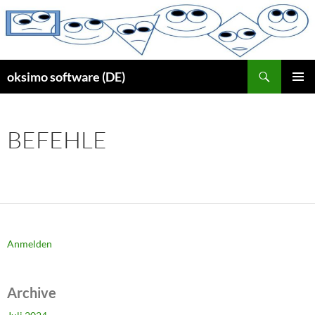
Zum
Inhalt
springen
Suchen
oksimo software (DE)
PRIMÄR
MENÜ
BEFEHLE
Anmelden
Archive