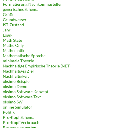
Formatierung Nachkommastellen
generisches Schema
Größe
Grundwasser
IST-Zustand
Jahr
Logik
Math State
Mathe Only
Mathematik
Mathematische Sprache
minimale Theorie
Nachhaltige Empirische Theorie (NET)
Nachhaltiges Ziel
Nachhaltigkeit
oksimo Beispiel
oksimo Demo
oksimo Software Konzept
oksimo Software Text
oksimo SW
online Simulator
Politik
Pro-Kopf Schema
Pro-Kopf Verbrauch
Prozesse bewerten