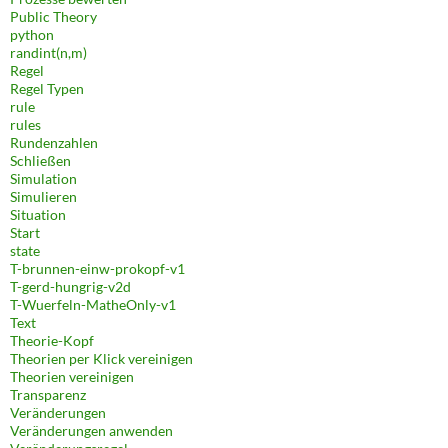
Public Theory
python
randint(n,m)
Regel
Regel Typen
rule
rules
Rundenzahlen
Schließen
Simulation
Simulieren
Situation
Start
state
T-brunnen-einw-prokopf-v1
T-gerd-hungrig-v2d
T-Wuerfeln-MatheOnly-v1
Text
Theorie-Kopf
Theorien per Klick vereinigen
Theorien vereinigen
Transparenz
Veränderungen
Veränderungen anwenden