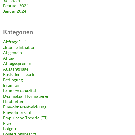
Juli 2024
Februar 2024
Januar 2024
Kategorien
Abfrage '=='
aktuelle Situation
Allgemein
Alltag
Alltagssprache
Ausgangslage
Basis der Theorie
Bedingung
Brunnen
Brunnenkapazität
Dezimalzahl formatieren
Doubletten
Einwohnerentwicklung
Einwohnerzahl
Empirische Theorie (ET)
Flag
Folgern
Folgerungsbegriff