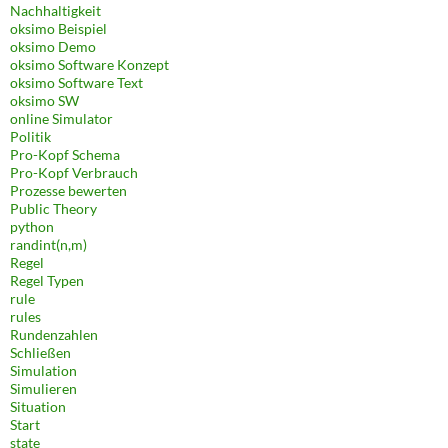
Nachhaltigkeit
oksimo Beispiel
oksimo Demo
oksimo Software Konzept
oksimo Software Text
oksimo SW
online Simulator
Politik
Pro-Kopf Schema
Pro-Kopf Verbrauch
Prozesse bewerten
Public Theory
python
randint(n,m)
Regel
Regel Typen
rule
rules
Rundenzahlen
Schließen
Simulation
Simulieren
Situation
Start
state