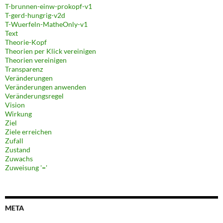
T-brunnen-einw-prokopf-v1
T-gerd-hungrig-v2d
T-Wuerfeln-MatheOnly-v1
Text
Theorie-Kopf
Theorien per Klick vereinigen
Theorien vereinigen
Transparenz
Veränderungen
Veränderungen anwenden
Veränderungsregel
Vision
Wirkung
Ziel
Ziele erreichen
Zufall
Zustand
Zuwachs
Zuweisung '='
META