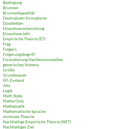
Bedingung
Brunnen
Brunnenkapazität
Dezimalzahl formatieren
Doubletten
Einwohnerentwicklung
Einwohnerzahl
Empirische Theorie (ET)
Flag
Folgern
Folgerungsbegriff
Formatierung Nachkommastellen
generisches Schema
Größe
Grundwasser
IST-Zustand
Jahr
Logik
Math State
Mathe Only
Mathematik
Mathematische Sprache
minimale Theorie
Nachhaltige Empirische Theorie (NET)
Nachhaltiges Ziel